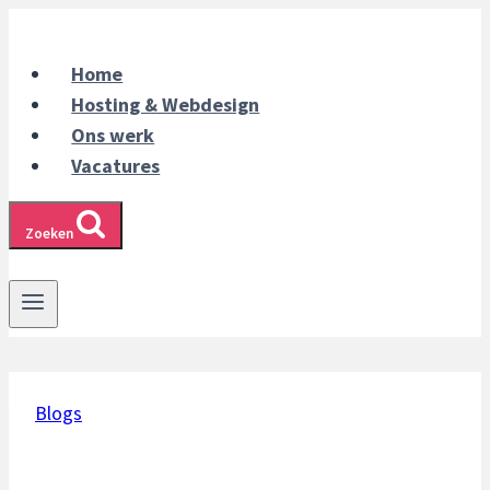
Doorgaan
naar
Home
inhoud
Hosting & Webdesign
Ons werk
Vacatures
Zoeken
Blogs