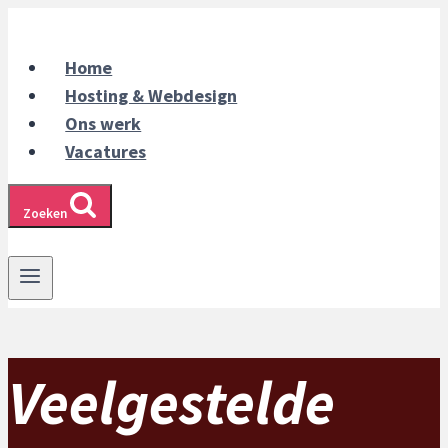
Doorgaan
naar
Home
inhoud
Hosting & Webdesign
Ons werk
Vacatures
Zoeken
Veelgestelde