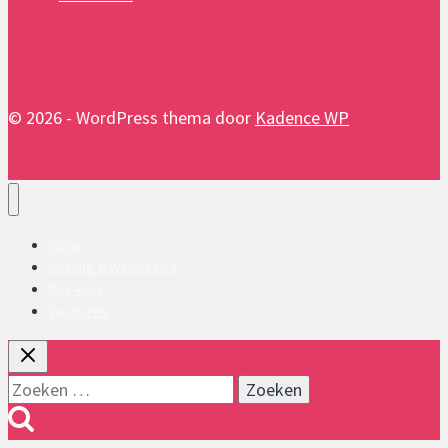
© 2026 - WordPress thema door
Kadence WP
Home
Hosting & Webdesign
Ons werk
Vacatures
Zoeken
naar: