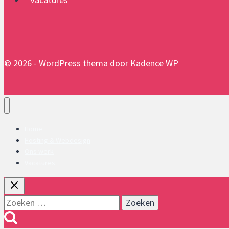
© 2026 - WordPress thema door
Kadence WP
Home
Hosting & Webdesign
Ons werk
Vacatures
Zoeken
naar: