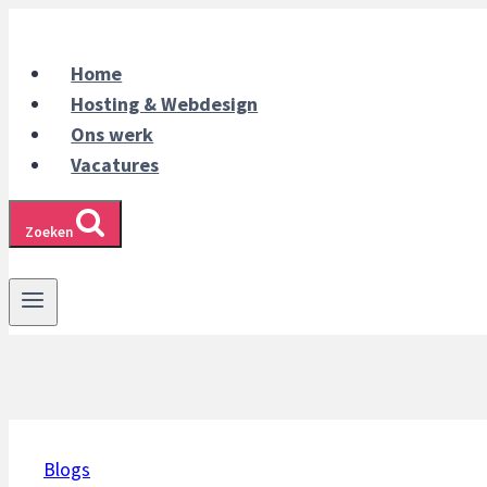
Doorgaan
naar
Home
inhoud
Hosting & Webdesign
Ons werk
Vacatures
Zoeken
Blogs