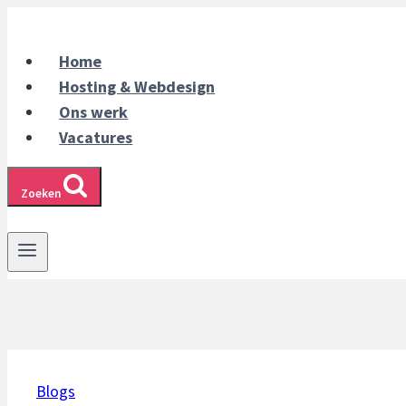
Doorgaan
naar
Home
inhoud
Hosting & Webdesign
Ons werk
Vacatures
Zoeken
Blogs